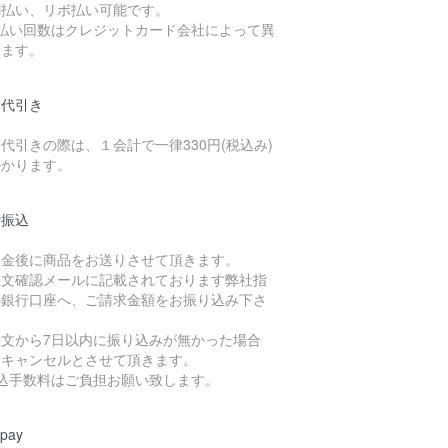
割払い、リボ払い可能です。
支払い回数はクレジットカード会社によって異
ります。
品代引き
代引きの際は、１会計で一律330円(税込み)
かかります。
行振込
入金後に商品をお送りさせて頂きます。
注文確認メールに記載されております弊社指
の銀行口座へ、ご請求金額をお振り込み下さ
。
注文から7日以内に振り込みが無かった場合
、キャンセルとさせて頂きます。
振込手数料はご負担お願い致します。
 pay