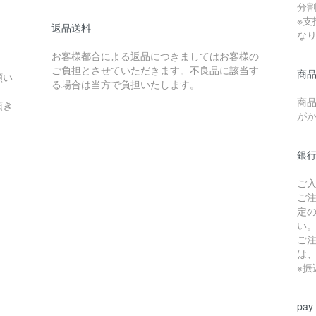
分
※
返品送料
な
お客様都合による返品につきましてはお客様の
ご負担とさせていただきます。不良品に該当す
商
願い
る場合は当方で負担いたします。
商品
頂き
が
銀
。
ご
ご
定
い
ご
は
※
pay