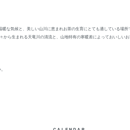
く温暖な気候と、美しい山川に恵まれお茶の生育にとても適している場所
山々から生まれる天竜川の清流と、山地特有の寒暖差によっておいしいお
い。
CALENDAR