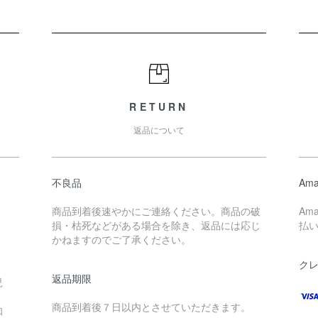
RETURN
返品について
不良品
Ama
商品到着後速やかにご連絡ください。商品の破
Am
損・枯死などがある場合を除き、返品には応じ
払
かねますのでご了承ください。
ク
返品期限
児
商品到着後７日以内とさせていただきます。
高知